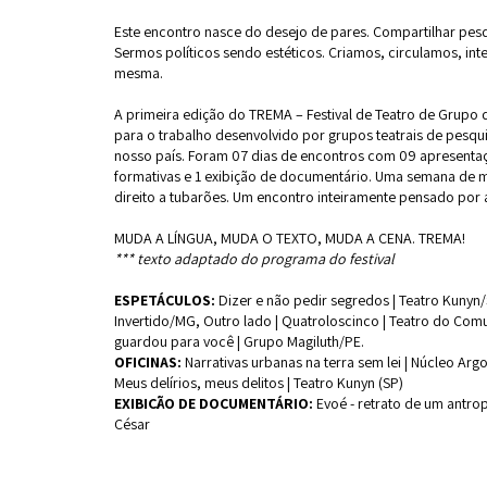
Este encontro nasce do desejo de pares. Compartilhar pesq
Sermos políticos sendo estéticos. Criamos, circulamos, int
mesma.
A primeira edição do TREMA – Festival de Teatro de Grupo d
para o trabalho desenvolvido por grupos teatrais de pesq
nosso país. Foram 07 dias de encontros com 09 apresentaç
formativas e 1 exibição de documentário. Uma semana de m
direito a tubarões. Um encontro inteiramente pensado por a
MUDA A LÍNGUA, MUDA O TEXTO, MUDA A CENA. TREMA!
*** texto adaptado do programa do festival
ESPETÁCULOS:
Dizer e não pedir segredos | Teatro Kunyn/S
Invertido/MG, Outro lado | Quatroloscinco | Teatro do Co
guardou para você | Grupo Magiluth/PE.
OFICINAS:
Narrativas urbanas na terra sem lei | Núcleo Ar
Meus delírios, meus delitos | Teatro Kunyn (SP)
EXIBIÇÃO DE DOCUMENTÁRIO:
Evoé - retrato de um antrop
César