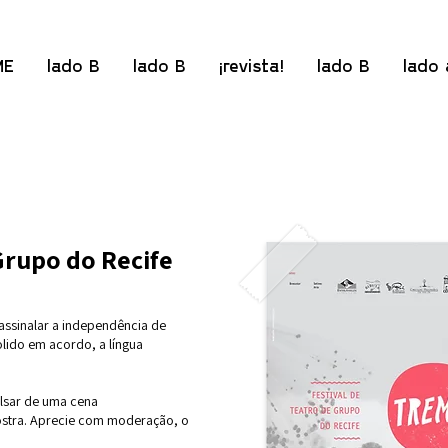
ME
lado B
lado B
¡revista!
lado B
lado 
Grupo do Recife
 assinalar a independência de
lido em acordo, a língua
ulsar de uma cena
tra. Aprecie com moderação, o