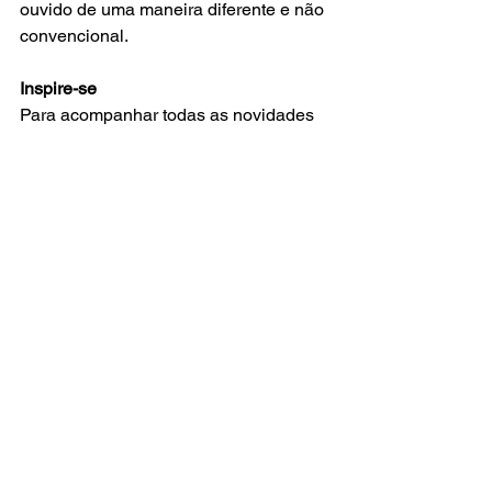
ouvido de uma maneira diferente e não 
convencional. 
Inspire-se
Para acompanhar todas as novidades 
Wix, incluindo dicas para criar sites e 
artigos interessantes, vá ao Wix Blog. 
Encontre inspiração para começar a 
criar seu próprio blog, adicionar 
conteúdo exclusivo, imagens e vídeos 
deslumbrantes. Comece a criar seu 
próprio blog agora. Boa sorte! 
Ver tudo
Posts recentes